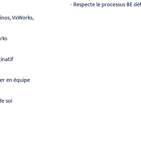
- Respecte le processus BE d
nos, VxWorks,
rks
inatif
ler en équipe
de soi