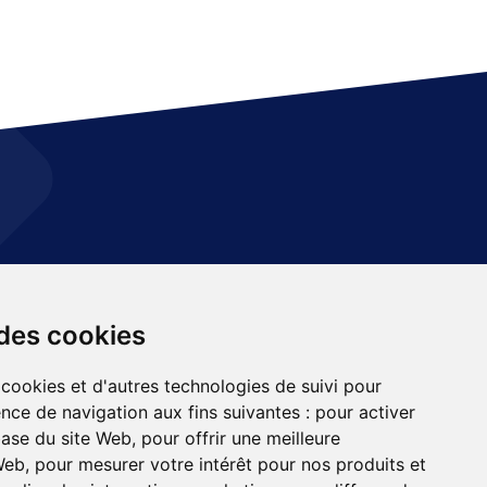
its COTS
Naval
 des cookies
mes embarqués
Terrestre
 cookies et d'autres technologies de suivi pour
ronique FPGA
Aéronautique
nce de navigation aux fins suivantes :
pour activer
base du site Web
,
pour offrir une meilleure
ces aux opérations
Civil
 Web
,
pour mesurer votre intérêt pour nos produits et