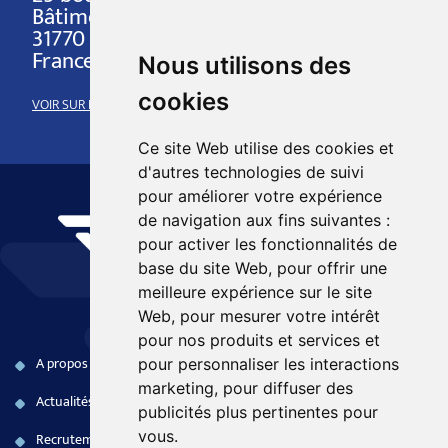
Bâtiment Platon
31770 COLOMIERS
France
Nous utilisons des
cookies
VOIR SUR LA CARTE
Ce site Web utilise des cookies et
d'autres technologies de suivi
pour améliorer votre expérience
de navigation aux fins suivantes :
pour activer les fonctionnalités de
base du site Web
,
pour offrir une
meilleure expérience sur le site
Web
,
pour mesurer votre intérêt
pour nos produits et services et
A propos
Produits COTS
Naval
pour personnaliser les interactions
marketing
,
pour diffuser des
Actualités
Systèmes embarqués
Terrestre
publicités plus pertinentes pour
vous
.
Recrutement
Electronique FPGA
Aéronautique