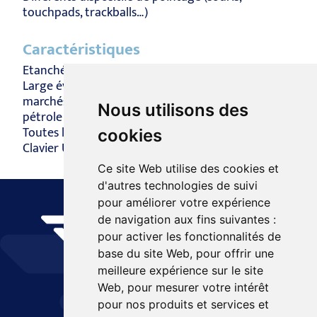
touchpads, trackballs…)
Caractéristiques
Etanchéité IP68
Large éventail de solutions disponibles, pour tous
marchés (médical, automobile, sécurité publique,
Nous utilisons des
pétrole et gaz, industries, militaires…)
Toutes les tailles et tous les types de caractères
cookies
Clavier USB, C2 et Bluetooth
Ce site Web utilise des cookies et
d'autres technologies de suivi
pour améliorer votre expérience
de navigation aux fins suivantes :
pour activer les fonctionnalités de
base du site Web
,
pour offrir une
meilleure expérience sur le site
Web
,
pour mesurer votre intérêt
pour nos produits et services et